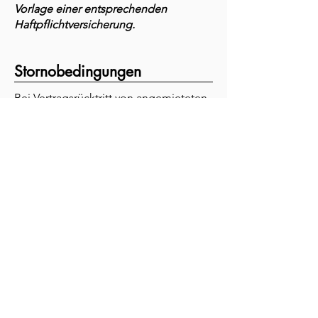
Vorlage einer entsprechenden
Haftpflichtversicherung.
Stornobedingungen
Bei Vertragsrücktritt von angemieteten
Räumen werden folgende
Stornogebühren erhoben:
Bis 10 Wochen vor Beginn des
Mietverhältnisses 20 %, ab 6 Wochen
50 % , danach ist die volle Raummiete
fällig
Buchen
05/03/2023
Details