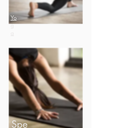
Yo
g
a
Spe