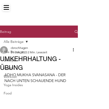
Beitrag
Alle Beiträge
cbrochhagen
Alle Beiträge
31. Jan. 2022
2 Min. Lesezeit
UMKEHRHALTUNG -
Lifestyle
ÜBUNG
Health
ADHO MUKHA SVANASANA - DER 
Workout
NACH UNTEN SCHAUENDE HUND
Yoga Insides
Food