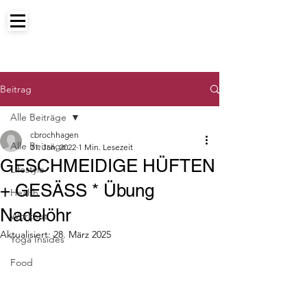
Beitrag
Alle Beiträge
cbrochhagen
Alle Beiträge
31. Jan. 2022
1 Min. Lesezeit
GESCHMEIDIGE HÜFTEN
Lifestyle
+ GESÄSS * Übung
Health
Nadelöhr
Workout
Aktualisiert:
28. März 2025
Yoga Insides
Food