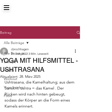
Beitrag
Alle Beiträge
cbrochhagen
Alle Beiträge
31. Jan. 2022
3 Min. Lesezeit
YOGA MIT HILFSMITTEL -
Lifestyle
USHTRASANA
Health
Aktualisiert:
28. März 2025
Workout
Ushtrasana, die Kamelhaltung; aus dem 
Yoga Insides
Sanskrit: ushtra = das Kamel . Der 
Rücken wird nach hinten gebeugt, 
Food
sodass der Körper an die Form eines 
Kamels erinnert.