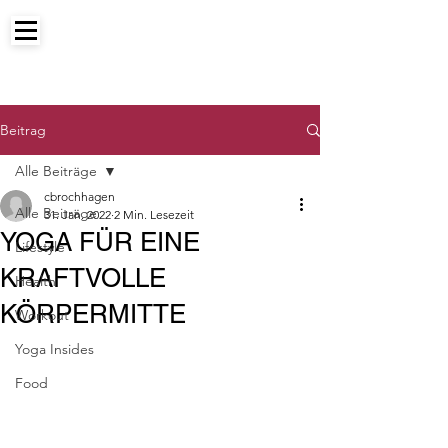
Beitrag
Alle Beiträge
cbrochhagen
Alle Beiträge
31. Jan. 2022
2 Min. Lesezeit
YOGA FÜR EINE
Lifestyle
KRAFTVOLLE
Health
KÖRPERMITTE
Workout
Yoga Insides
Food